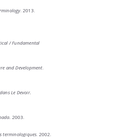
erminology
. 2013.
tical / Fundamental
ture and Development
.
c dans
Le Devoir
.
anada.
2003.
és terminologiques
. 2002.