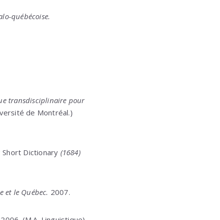
talo-québécoise.
ue transdisciplinaire pour
iversité de Montréal.)
u
Short Dictionary
(1684)
e et le Québec.
2007.
2006. (M.A. Linguistique)