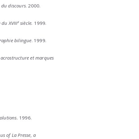
n du discours
. 2000.
 du XVIII
e
siècle.
1999.
graphie bilingue
. 1999.
macrostructure et marques
olutions.
1996.
s of La Presse, a