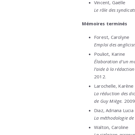
Vincent, Gaëlle
Le rôle des syndicat
Mémoires terminés
Forest, Carolyne
Emploi des anglicism
Pouliot, Karine
Élaboration d’un mod
l’aide à la rédaction
2012.
Larochelle, Karène
La réduction des dic
de Guy Miège.
2009
Diaz, Adriana Lucia
La méthodologie de 
Walton, Caroline
La siglaison-acronym