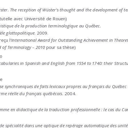
ster. The reception of Wüster’s thought and the development of t
otutelle avec Université de Rouen)
istique de la production terminologique au Québec.
le glottopolitique
. 2009.
reçu l
’International Award for Outstanding Achievement in Theore
ld of Terminology – 2010
pour sa thèse)
to
cabularies in Spanish and English from 1554 to 1740: their Struc
de
yse synchroniques de faits lexicaux propres au français du Québe
orme réelle du français québécois.
2004.
mme en didactique de la traduction professionnelle : le cas du C
s de spécialité dans une optique de repérage automatique des unit