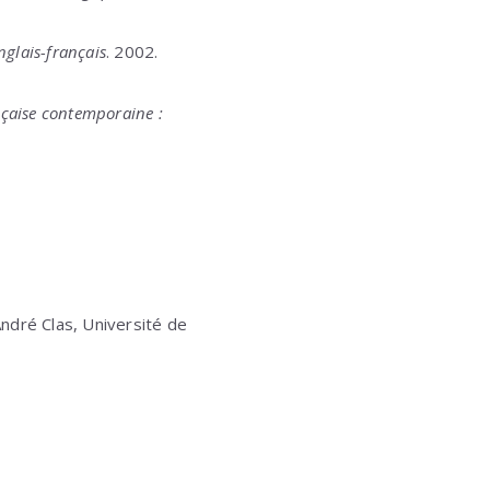
nglais-français
. 2002.
ançaise contemporaine :
André Clas, Université de