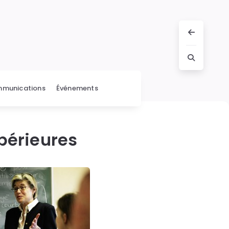
munications
Événements
périeures