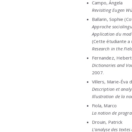
Campo, Ángela
Revisiting Eugen Wü
Ballarin, Sophie (C
Approche sociolingu
Application du modè
(Cette étudiante a 
Research in the Fie
Fernandez, Heber
Dictionaries and Vo
2007.
Villers, Marie-Éva 
Description et anal
Illustration de la n
Fiola, Marco
La notion de progra
Drouin, Patrick
L’analyse des texte