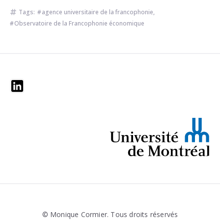
Tags:
agence universitaire de la francophonie
,
Observatoire de la Francophonie économique
Widgets
© Monique Cormier. Tous droits réservés