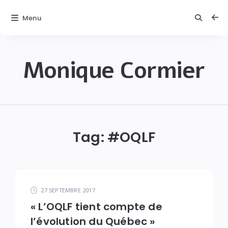
Menu
Monique Cormier
Monique
C.
Cormier
Tag: #
OQLF
27 SEPTEMBRE 2017
« L’OQLF tient compte de
l’évolution du Québec »