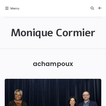
Menu
Monique Cormier
Monique
C.
Cormier
achampoux