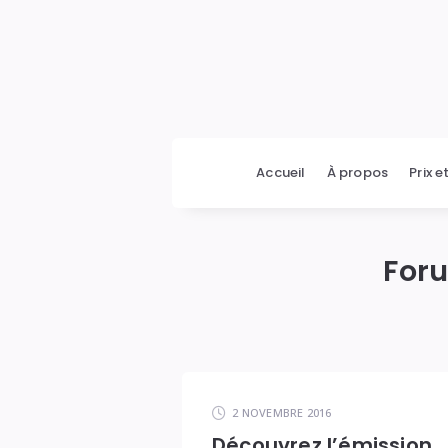
Monique
C.
Accueil
À propos
Prix e
Cormier
For
2 NOVEMBRE 2016
Découvrez l’émission