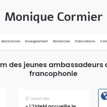
Monique Cormier
t distinctions
Enseignement
Recherche
Publications
Com
um des jeunes ambassadeurs d
francophonie
7 JUILLET 2016
« L’UdeM accueille le