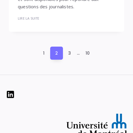
questions des journalistes.
LIRE LA SUITE
Pagination
1
2
3
…
10
des
publications
Widgets